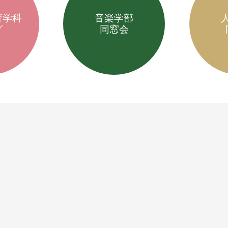
育学科
音楽学部
グ
同窓会